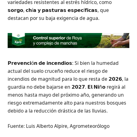
variedades resistentes al estrés hídrico, como
𝘀𝗼𝗿𝗴𝗼, 𝗰𝗵í𝗮 𝘆 𝗽𝗮𝘀𝘁𝘂𝗿𝗮𝘀 𝗲𝘀𝗽𝗲𝗰í𝗳𝗶𝗰𝗮𝘀, que
destacan por su baja exigencia de agua.
𝗣𝗿𝗲𝘃𝗲𝗻𝗰𝗶ó𝗻 𝗱𝗲 𝗶𝗻𝗰𝗲𝗻𝗱𝗶𝗼𝘀: Si bien la humedad
actual del suelo cruceño reduce el riesgo de
incendios de magnitud para lo que resta de 𝟮𝟬𝟮𝟲, la
guardia no debe bajarse en 𝟮𝟬𝟮𝟳. 𝗘𝗹 𝗡𝗶ñ𝗼 regirá al
menos hasta mayo del próximo año, generando un
riesgo extremadamente alto para nuestros bosques
debido a la reducción drástica de las lluvias.
Fuente: Luis Alberto Alpire, Agrometeorólogo