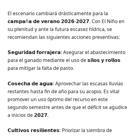
El escenario cambiará drásticamente para la
𝗰𝗮𝗺𝗽𝗮ñ𝗮 𝗱𝗲 𝘃𝗲𝗿𝗮𝗻𝗼 𝟮𝟬𝟮𝟲-𝟮𝟬𝟮𝟳. Con El Niño en
su plenitud y ante la futura escasez hídrica, se
recomiendan las siguientes acciones preventivas:
𝗦𝗲𝗴𝘂𝗿𝗶𝗱𝗮𝗱 𝗳𝗼𝗿𝗿𝗮𝗷𝗲𝗿𝗮: Asegurar el abastecimiento
para el ganado mediante el uso de 𝘀𝗶𝗹𝗼𝘀 𝘆 𝗿𝗼𝗹𝗹𝗼𝘀
para mitigar la falta de pasto.
𝗖𝗼𝘀𝗲𝗰𝗵𝗮 𝗱𝗲 𝗮𝗴𝘂𝗮: Aprovechar las escasas lluvias
restantes hasta fin de año para su acopio. Es vital
promover un uso óptimo del recurso en este
segundo semestre antes de que el déficit se agudice
a inicios de 𝟮𝟬𝟮𝟳.
𝗖𝘂𝗹𝘁𝗶𝘃𝗼𝘀 𝗿𝗲𝘀𝗶𝗹𝗶𝗲𝗻𝘁𝗲𝘀: Priorizar la siembra de