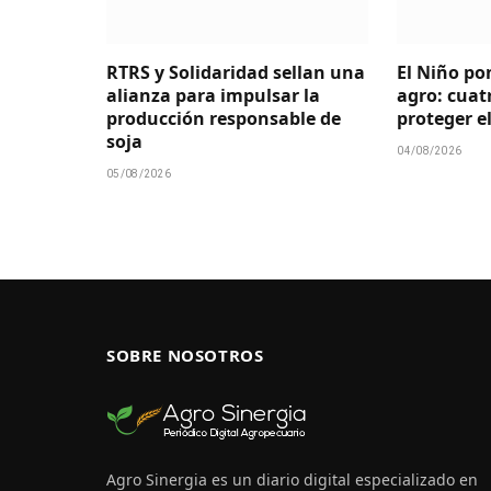
RTRS y Solidaridad sellan una
El Niño po
alianza para impulsar la
agro: cuat
producción responsable de
proteger el
soja
04/08/2026
05/08/2026
SOBRE NOSOTROS
Agro Sinergia es un diario digital especializado en