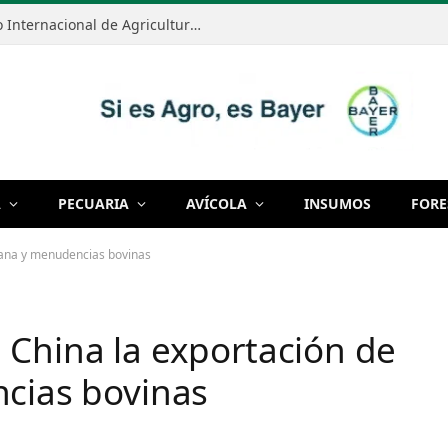
Anapo realizará el Primer Congreso Internacional de Agricultura Sostenible el 7 y 8 de septiembre
A
PECUARIA
AVÍCOLA
INSUMOS
FORE
 lana y menudencias bovinas
 China la exportación de
ncias bovinas