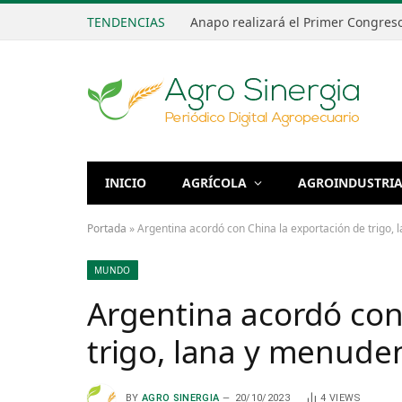
TENDENCIAS
INICIO
AGRÍCOLA
AGROINDUSTRI
Portada
»
Argentina acordó con China la exportación de trigo,
MUNDO
Argentina acordó con
trigo, lana y menude
BY
AGRO SINERGIA
20/10/2023
4
VIEWS