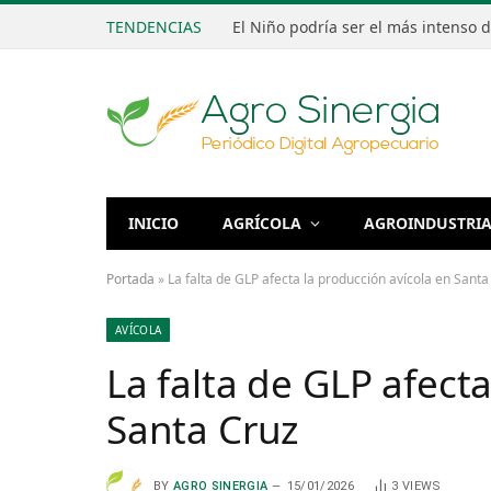
TENDENCIAS
INICIO
AGRÍCOLA
AGROINDUSTRI
Portada
»
La falta de GLP afecta la producción avícola en Santa
AVÍCOLA
La falta de GLP afect
Santa Cruz
BY
AGRO SINERGIA
15/01/2026
3
VIEWS