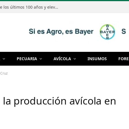
El Niño podría ser el más intenso de los últimos 100 años y elevar el riesgo de excesos de lluvias en Paraguay
A
PECUARIA
AVÍCOLA
INSUMOS
FORE
 Cruz
a la producción avícola en