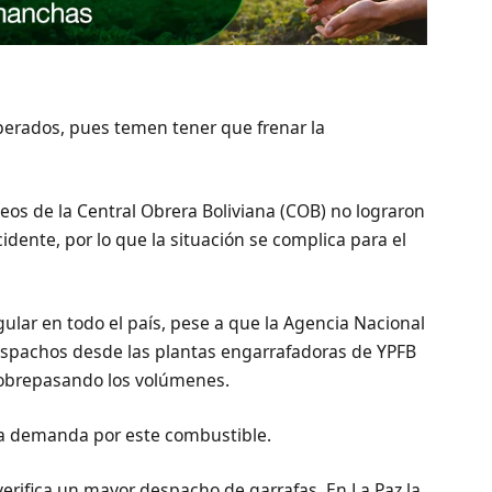
erados, pues temen tener que frenar la
os de la Central Obrera Boliviana (COB) no lograron
dente, por lo que la situación se complica para el
ular en todo el país, pese a que la Agencia Nacional
espachos desde las plantas engarrafadoras de YPFB
sobrepasando los volúmenes.
lta demanda por este combustible.
 verifica un mayor despacho de garrafas. En La Paz la