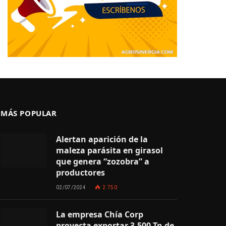
MÁS POPULAR
Alertan aparición de la
maleza parásita en girasol
que genera “zozobra” a
productores
02/07/2024
2.750
La empresa Chía Corp
proyecta exportar 3.500 Tn de