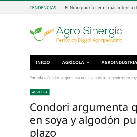
TENDENCIAS
INICIO
AGRÍCOLA
AGROINDUSTRI
Portada
»
Condori argumenta que eventos transgénicos en soy
AGRÍCOLA
Condori argumenta q
en soya y algodón pu
plazo