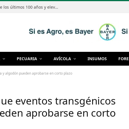
El Niño podría ser el más intenso de los últimos 100 años y elevar el riesgo de excesos de lluvias en Paraguay
A
PECUARIA
AVÍCOLA
INSUMOS
FORE
a y algodón pueden aprobarse en corto plazo
ue eventos transgénicos
eden aprobarse en corto