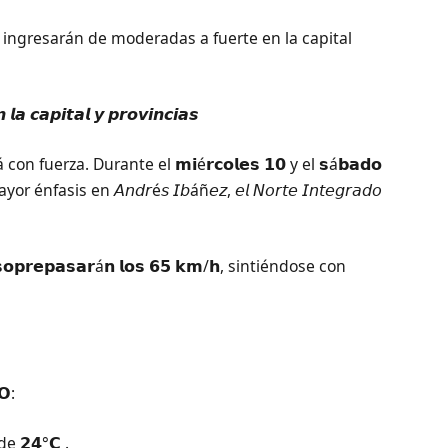
𝗲𝘀 𝟴 ingresarán de moderadas a fuerte en la capital
𝙖 𝙘𝙖𝙥𝙞𝙩𝙖𝙡 𝙮 𝙥𝙧𝙤𝙫𝙞𝙣𝙘𝙞𝙖𝙨
fuerza. Durante el 𝗺𝗶é𝗿𝗰𝗼𝗹𝗲𝘀 𝟭𝟬 y el 𝘀á𝗯𝗮𝗱𝗼
is en 𝘈𝘯𝘥𝘳é𝘴 𝘐𝘣áñ𝘦𝘻, 𝘦𝘭 𝘕𝘰𝘳𝘵𝘦 𝘐𝘯𝘵𝘦𝘨𝘳𝘢𝘥𝘰
𝗿𝗲𝗽𝗮𝘀𝗮𝗿á𝗻 𝗹𝗼𝘀 𝟲𝟱 𝗸𝗺/𝗵, sintiéndose con
𝗢:
de 𝟮𝟰°𝗖 .