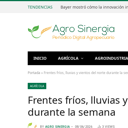
TENDENCIAS
INICIO
AGRÍCOLA
AGROINDUSTRI
Portada
»
Frentes fríos, lluvias y vientos del norte durante la 
AGRÍCOLA
Frentes fríos, lluvias 
durante la semana
BY
AGRO SINERGIA
08/06/2026
3
VIEWS