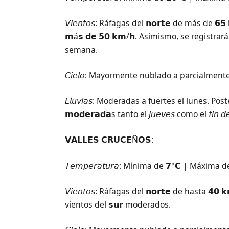
𝘝𝘪𝘦𝘯𝘵𝘰𝘴: Ráfagas del 𝗻𝗼𝗿𝘁𝗲 de más de 𝟲𝟱 
𝗺á𝘀 𝗱𝗲 𝟱𝟬 𝗸𝗺/𝗵. Asimismo, se registrará
semana.
𝘊𝘪𝘦𝘭𝘰: Mayormente nublado a parcialment
𝘓𝘭𝘶𝘷𝘪𝘢𝘴: Moderadas a fuertes el lunes. Posterior
𝗺𝗼𝗱𝗲𝗿𝗮𝗱𝗮s tanto el 𝘫𝘶𝘦𝘷𝘦𝘴 como el 𝘧𝘪𝘯 𝘥
𝗩𝗔𝗟𝗟𝗘𝗦 𝗖𝗥𝗨𝗖𝗘Ñ𝗢𝗦:
𝘛𝘦𝘮𝘱𝘦𝘳𝘢𝘵𝘶𝘳𝘢: Mínima de 𝟳°𝗖 | Máxima de
𝘝𝘪𝘦𝘯𝘵𝘰𝘴: Ráfagas del 𝗻𝗼𝗿𝘁𝗲 de hasta 𝟰𝟬 
vientos del 𝘀𝘂𝗿 moderados.