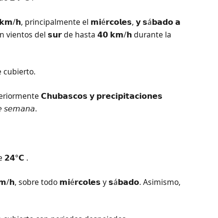
𝗸𝗺/𝗵, principalmente el 𝗺𝗶é𝗿𝗰𝗼𝗹𝗲𝘀, 𝘆 𝘀á𝗯𝗮𝗱𝗼 𝗮
n vientos del 𝘀𝘂𝗿 de hasta 𝟰𝟬 𝗸𝗺/𝗵 durante la
e cubierto.
mente 𝗖𝗵𝘂𝗯𝗮𝘀𝗰𝗼𝘀 𝘆 𝗽𝗿𝗲𝗰𝗶𝗽𝗶𝘁𝗮𝗰𝗶𝗼𝗻𝗲𝘀
 𝘴𝘦𝘮𝘢𝘯𝘢.
 𝟮𝟰°𝗖 .
𝗸𝗺/𝗵, sobre todo 𝗺𝗶é𝗿𝗰𝗼𝗹𝗲𝘀 y 𝘀á𝗯𝗮𝗱𝗼. Asimismo,