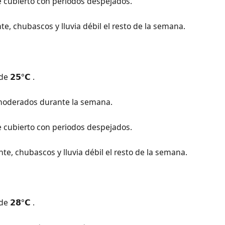
te cubierto con periodos despejados.
teriormente, chubascos y lluvia débil el resto de la semana.
de 𝟮𝟱°𝗖 .
𝗿𝘁𝗲 moderados durante la semana.
te cubierto con periodos despejados.
steriormente, chubascos y lluvia débil el resto de la semana.
de 𝟮𝟴°𝗖 .