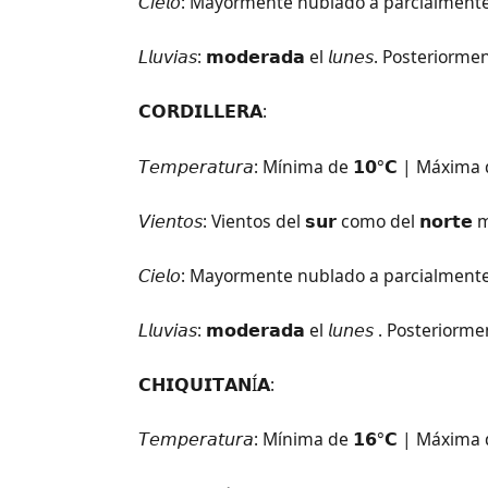
𝘊𝘪𝘦𝘭𝘰: Mayormente nublado a parcialmen
𝘓𝘭𝘶𝘷𝘪𝘢𝘴: 𝗺𝗼𝗱𝗲𝗿𝗮𝗱𝗮 el 𝘭𝘶𝘯𝘦𝘴. Pos
𝗖𝗢𝗥𝗗𝗜𝗟𝗟𝗘𝗥𝗔:
𝘛𝘦𝘮𝘱𝘦𝘳𝘢𝘵𝘶𝘳𝘢: Mínima de 𝟭𝟬°𝗖 | Máxima 
𝘝𝘪𝘦𝘯𝘵𝘰𝘴: Vientos del 𝘀𝘂𝗿 como del 𝗻𝗼
𝘊𝘪𝘦𝘭𝘰: Mayormente nublado a parcialmen
𝘓𝘭𝘶𝘷𝘪𝘢𝘴: 𝗺𝗼𝗱𝗲𝗿𝗮𝗱𝗮 el 𝘭𝘶𝘯𝘦𝘴 . Po
𝗖𝗛𝗜𝗤𝗨𝗜𝗧𝗔𝗡Í𝗔:
𝘛𝘦𝘮𝘱𝘦𝘳𝘢𝘵𝘶𝘳𝘢: Mínima de 𝟭𝟲°𝗖 | Máxima 