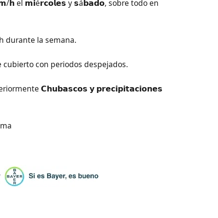
𝗺/𝗵 el 𝗺𝗶é𝗿𝗰𝗼𝗹𝗲𝘀 y 𝘀á𝗯𝗮𝗱𝗼, sobre todo en
m/h durante la semana.
te cubierto con periodos despejados.
mente 𝗖𝗵𝘂𝗯𝗮𝘀𝗰𝗼𝘀 𝘆 𝗽𝗿𝗲𝗰𝗶𝗽𝗶𝘁𝗮𝗰𝗶𝗼𝗻𝗲𝘀
lima