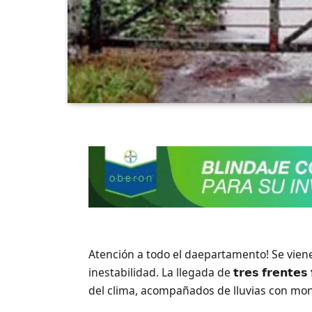
Atención a todo el daepartamento! Se vie
inestabilidad. La llegada de 𝘁𝗿𝗲𝘀 𝗳𝗿𝗲𝗻𝘁𝗲𝘀 𝗳
del clima, acompañados de lluvias con mont