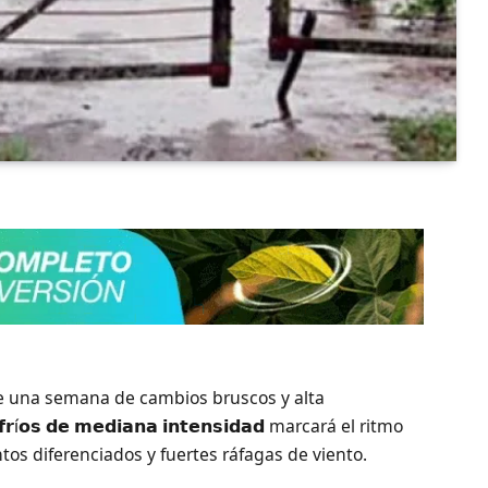
ne una semana de cambios bruscos y alta
𝗿í𝗼𝘀 𝗱𝗲 𝗺𝗲𝗱𝗶𝗮𝗻𝗮 𝗶𝗻𝘁𝗲𝗻𝘀𝗶𝗱𝗮𝗱 marcará el ritmo
os diferenciados y fuertes ráfagas de viento.