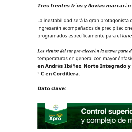
𝙏𝙧𝙚𝙨 𝙛𝙧𝙚𝙣𝙩𝙚𝙨 𝙛𝙧í𝙤𝙨 𝙮 𝙡𝙡𝙪𝙫𝙞𝙖𝙨 𝙢𝙖𝙧𝙘𝙖𝙧á
La inestabilidad será la gran protagonista del 𝟬𝟴
ingresarán acompañados de precipitacione
programados específicamente para el 𝘭𝘶𝘯𝘦𝘴 8, 
𝑳𝒐𝒔 𝒗𝒊𝒆𝒏𝒕𝒐𝒔 𝒅𝒆𝒍 𝒔𝒖𝒓 𝒑𝒓𝒆𝒗𝒂𝒍𝒆𝒄𝒆𝒓á𝒏 𝒍𝒂 𝒎𝒂𝒚𝒐𝒓 𝒑𝒂𝒓𝒕𝒆 
temperaturas en general con mayor énfasis 
𝗲𝗻 𝗔𝗻𝗱𝗿é𝘀 𝗜𝗯áñ𝗲𝘇, 𝗡𝗼𝗿𝘁𝗲 𝗜𝗻𝘁𝗲𝗴𝗿𝗮𝗱𝗼 𝘆 𝗖
° 𝗖 𝗲𝗻 𝗖𝗼𝗿𝗱𝗶𝗹𝗹𝗲𝗿𝗮.
𝗗𝗮𝘁𝗼 𝗰𝗹𝗮𝘃𝗲: