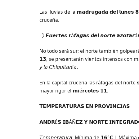
Las lluvias de la 𝗺𝗮𝗱𝗿𝘂𝗴𝗮𝗱𝗮 𝗱𝗲𝗹 𝗹𝘂
cruceña.
💨 𝙁𝙪𝙚𝙧𝙩𝙚𝙨 𝙧á𝙛𝙖𝙜𝙖𝙨 𝙙𝙚𝙡 𝙣𝙤𝙧𝙩𝙚 𝙖𝙯𝙤𝙩𝙖𝙧á𝙣 
No todo será sur; el norte también golpeará con 
𝟭𝟯, se presentarán vientos intensos con mayor énfas
𝘺 𝘭𝘢 𝘊𝘩𝘪𝘲𝘶𝘪𝘵𝘢𝘯í𝘢.
En la capital cruceña las ráfagas del norte 𝘀𝗼𝗽
mayor rigor el 𝗺𝗶é𝗿𝗰𝗼𝗹𝗲𝘀 𝟭𝟭.
𝗧𝗘𝗠𝗣𝗘𝗥𝗔𝗧𝗨𝗥𝗔𝗦 𝗘𝗡 𝗣𝗥𝗢𝗩𝗜𝗡𝗖𝗜𝗔𝗦
𝗔𝗡𝗗𝗥É𝗦 𝗜𝗕ÁÑ𝗘𝗭 𝗬 𝗡𝗢𝗥𝗧𝗘 𝗜𝗡𝗧𝗘𝗚𝗥𝗔𝗗
𝘛𝘦𝘮𝘱𝘦𝘳𝘢𝘵𝘶𝘳𝘢: Mínima de 𝟭𝟲°𝗖 | Máxima 