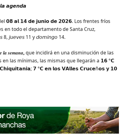
 𝙡𝙖 𝙖𝙜𝙚𝙣𝙙𝙖
 𝗮𝗹 𝟭𝟰 𝗱𝗲 𝗷𝘂𝗻𝗶𝗼 𝗱𝗲 𝟮𝟬𝟮𝟲. Los frentes fríos
s en todo el departamento de Santa Cruz,
𝘶𝘦𝘷𝘦𝘴 11 y 𝘥𝘰𝘮𝘪𝘯𝘨𝘰 14.
𝒆 𝒍𝒂 𝒔𝒆𝒎𝒂𝒏𝒂
,
que incidirá en una disminución de las
en las mínimas, las mismas que llegarán a 𝟭𝟲 °𝗖
𝗵𝗶𝗾𝘂𝗶𝘁𝗮𝗻𝗶𝗮; 𝟳 °𝗖 𝗲𝗻 𝗹𝗼𝘀 𝗩𝗔𝗹𝗹𝗲𝘀 𝗖𝗿𝘂𝗰𝗲ñ𝗼𝘀 𝘆 𝟭𝟬