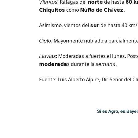
𝘝𝘪𝘦𝘯𝘵𝘰𝘴: Ráfagas del 𝗻𝗼𝗿𝘁𝗲 de hasta 𝟲𝟬 
𝗖𝗵𝗶𝗾𝘂𝗶𝘁𝗼𝘀 como 𝗡̃𝘂𝗳𝗹𝗼 𝗱𝗲 𝗖𝗵á𝘃𝗲𝘇 .
Asimismo, vientos del 𝘀𝘂𝗿 de hasta 40 k
𝘊𝘪𝘦𝘭𝘰: Mayormente nublado a parcialmen
𝘓𝘭𝘶𝘷𝘪𝘢𝘴: Moderadas a fuertes el lunes. Posterior
𝗺𝗼𝗱𝗲𝗿𝗮𝗱𝗮s durante la 𝘴𝘦𝘮𝘢𝘯𝘢.
Fuente: Luis Alberto Alpire, Dir. Señor del C