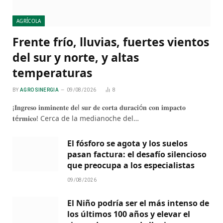
AGRÍCOLA
Frente frío, lluvias, fuertes vientos
del sur y norte, y altas
temperaturas
BY
AGRO SINERGIA
09/08/2026
8
¡𝐈𝐧𝐠𝐫𝐞𝐬𝐨 𝐢𝐧𝐦𝐢𝐧𝐞𝐧𝐭𝐞 𝐝𝐞l 𝐬𝐮𝐫 𝐝𝐞 𝐜𝐨𝐫𝐭𝐚 𝐝𝐮𝐫𝐚𝐜𝐢ó𝐧 𝐜𝐨𝐧 𝐢𝐦𝐩𝐚𝐜𝐭𝐨
𝐭é𝐫𝐦𝐢𝐜𝐨! Cerca de la medianoche del…
El fósforo se agota y los suelos
pasan factura: el desafío silencioso
que preocupa a los especialistas
09/08/2026
El Niño podría ser el más intenso de
los últimos 100 años y elevar el