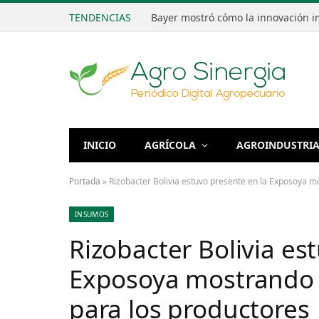
TENDENCIAS
INICIO
AGRÍCOLA
AGROINDUSTRI
Portada
»
Rizobacter Bolivia estuvo presente en la Exposoya 
INSUMOS
Rizobacter Bolivia es
Exposoya mostrando 
para los productores