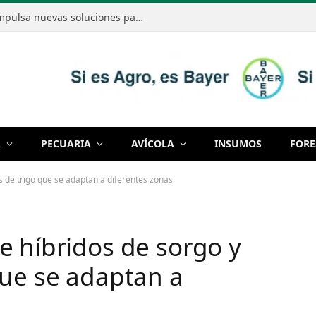
Bayer mostró cómo la innovación impulsa nuevas soluciones para producir de manera cada vez más eficiente
A
PECUARIA
AVÍCOLA
INSUMOS
FORE
s de trigo que se adaptan a diferentes zonas
e híbridos de sorgo y
que se adaptan a