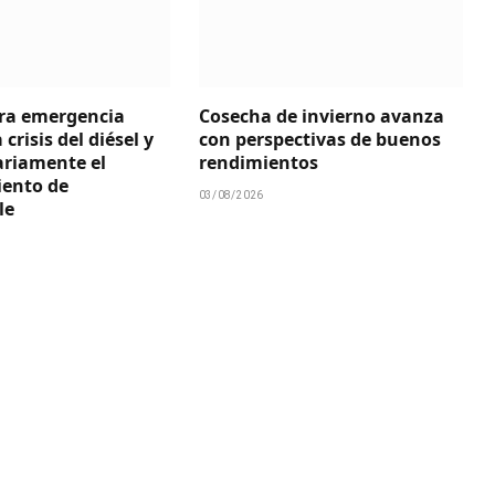
ara emergencia
Cosecha de invierno avanza
 crisis del diésel y
con perspectivas de buenos
iariamente el
rendimientos
iento de
03/08/2026
le