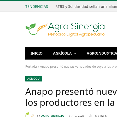
TENDENCIAS
INICIO
AGRÍCOLA
AGROINDUSTRI
Portada
»
Anapo presentó nuevas variedades de soya a los prod
AGRÍCOLA
Anapo presentó nuev
los productores en la
BY
AGRO SINERGIA
21/10/2023
15
VIEWS