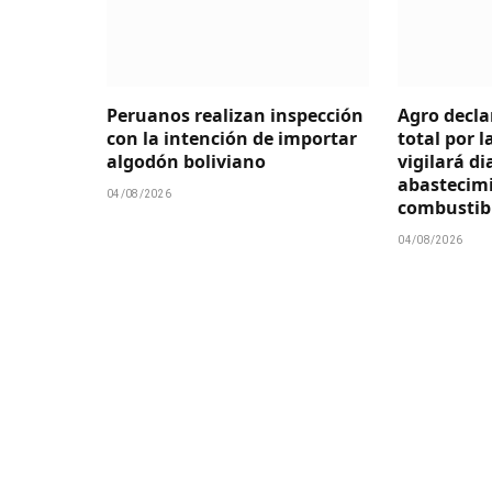
Peruanos realizan inspección
Agro decl
con la intención de importar
total por la
algodón boliviano
vigilará d
abastecim
04/08/2026
combustib
04/08/2026