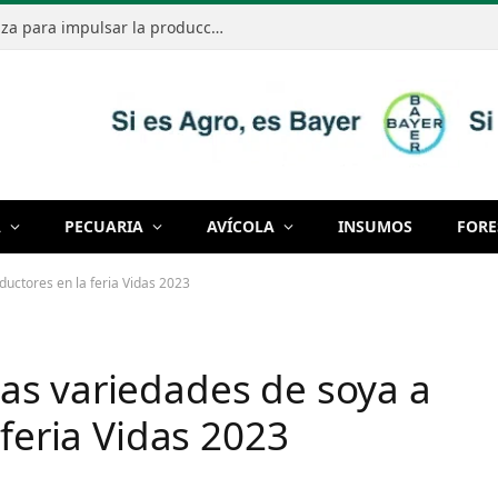
RTRS y Solidaridad sellan una alianza para impulsar la producción responsable de soja
A
PECUARIA
AVÍCOLA
INSUMOS
FORE
uctores en la feria Vidas 2023
as variedades de soya a
 feria Vidas 2023