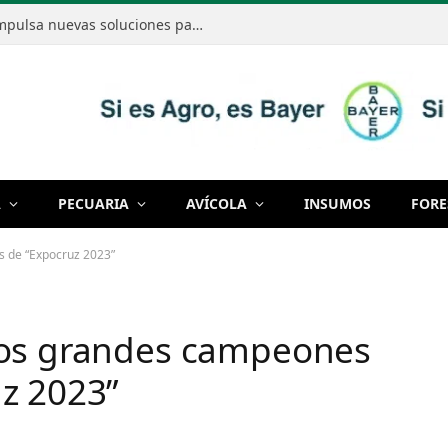
Bayer mostró cómo la innovación impulsa nuevas soluciones para producir de manera cada vez más eficiente
A
PECUARIA
AVÍCOLA
INSUMOS
FORE
s de “Expocruz 2023”
los grandes campeones
z 2023”