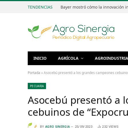
TENDENCIAS
INICIO
AGRÍCOLA
AGROINDUSTRI
Portada
»
Asocebú presentó a los grandes campeones cebuino
PECUARIA
Asocebú presentó a 
cebuinos de “Expocru
BY
AGRO SINERGIA
25/09/2023
232
VIEWS