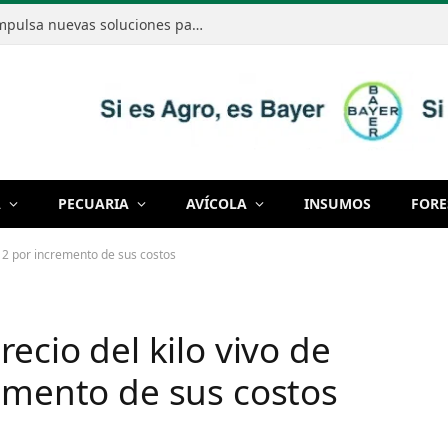
Bayer mostró cómo la innovación impulsa nuevas soluciones para producir de manera cada vez más eficiente
A
PECUARIA
AVÍCOLA
INSUMOS
FORE
s 2 por incremento de sus costos
ecio del kilo vivo de
remento de sus costos