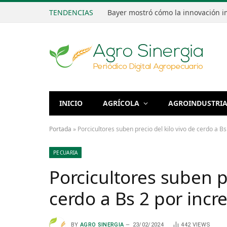
TENDENCIAS
INICIO
AGRÍCOLA
AGROINDUSTRI
Portada
»
Porcicultores suben precio del kilo vivo de cerdo a B
PECUARIA
Porcicultores suben pr
cerdo a Bs 2 por inc
BY
AGRO SINERGIA
23/02/2024
442
VIEWS