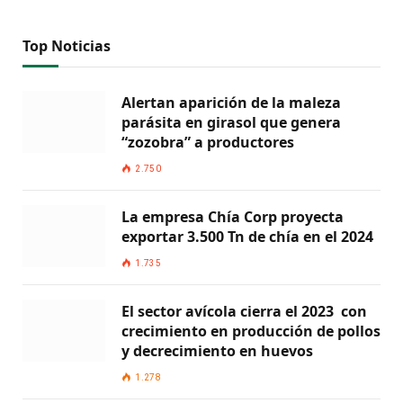
Top Noticias
Alertan aparición de la maleza
parásita en girasol que genera
“zozobra” a productores
2.750
La empresa Chía Corp proyecta
exportar 3.500 Tn de chía en el 2024
1.735
El sector avícola cierra el 2023 con
crecimiento en producción de pollos
y decrecimiento en huevos
1.278