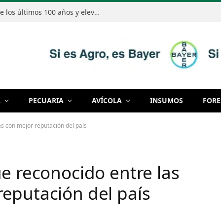
El Niño podría ser el más intenso de los últimos 100 años y elevar el riesgo de excesos de lluvias en Paraguay
A
PECUARIA
AVÍCOLA
INSUMOS
FORE
s con mejor reputación del país
e reconocido entre las
eputación del país