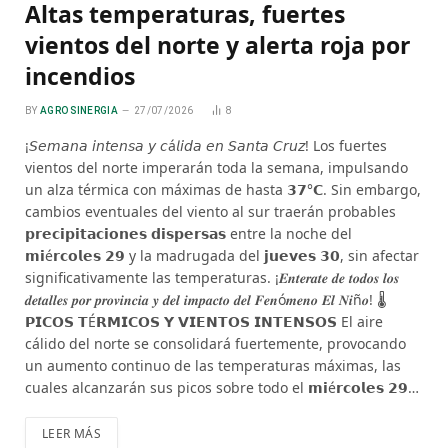
Altas temperaturas, fuertes
vientos del norte y alerta roja por
incendios
BY
AGRO SINERGIA
27/07/2026
8
¡𝘚𝘦𝘮𝘢𝘯𝘢 𝘪𝘯𝘵𝘦𝘯𝘴𝘢 𝘺 𝘤á𝘭𝘪𝘥𝘢 𝘦𝘯 𝘚𝘢𝘯𝘵𝘢 𝘊𝘳𝘶𝘻! Los fuertes
vientos del norte imperarán toda la semana, impulsando
un alza térmica con máximas de hasta 𝟯𝟳°𝗖. Sin embargo,
cambios eventuales del viento al sur traerán probables
𝗽𝗿𝗲𝗰𝗶𝗽𝗶𝘁𝗮𝗰𝗶𝗼𝗻𝗲𝘀 𝗱𝗶𝘀𝗽𝗲𝗿𝘀𝗮𝘀 entre la noche del
𝗺𝗶é𝗿𝗰𝗼𝗹𝗲𝘀 𝟮𝟵 y la madrugada del 𝗷𝘂𝗲𝘃𝗲𝘀 𝟯𝟬, sin afectar
significativamente las temperaturas. ¡𝑬𝒏𝒕𝒆𝒓𝒂𝒕𝒆 𝒅𝒆 𝒕𝒐𝒅𝒐𝒔 𝒍𝒐𝒔
𝒅𝒆𝒕𝒂𝒍𝒍𝒆𝒔 𝒑𝒐𝒓 𝒑𝒓𝒐𝒗𝒊𝒏𝒄𝒊𝒂 𝒚 𝒅𝒆𝒍 𝒊𝒎𝒑𝒂𝒄𝒕𝒐 𝒅𝒆𝒍 𝑭𝒆𝒏ó𝒎𝒆𝒏𝒐 𝑬𝒍 𝑵𝒊ñ𝒐! 🌡️
𝗣𝗜𝗖𝗢𝗦 𝗧É𝗥𝗠𝗜𝗖𝗢𝗦 𝗬 𝗩𝗜𝗘𝗡𝗧𝗢𝗦 𝗜𝗡𝗧𝗘𝗡𝗦𝗢𝗦 El aire
cálido del norte se consolidará fuertemente, provocando
un aumento continuo de las temperaturas máximas, las
cuales alcanzarán sus picos sobre todo el 𝗺𝗶é𝗿𝗰𝗼𝗹𝗲𝘀 𝟮𝟵…
LEER MÁS