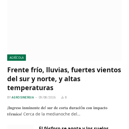
AGRÍCOLA
Frente frío, lluvias, fuertes vientos
del sur y norte, y altas
temperaturas
BY
AGRO SINERGIA
09/08/2026
8
¡𝐈𝐧𝐠𝐫𝐞𝐬𝐨 𝐢𝐧𝐦𝐢𝐧𝐞𝐧𝐭𝐞 𝐝𝐞l 𝐬𝐮𝐫 𝐝𝐞 𝐜𝐨𝐫𝐭𝐚 𝐝𝐮𝐫𝐚𝐜𝐢ó𝐧 𝐜𝐨𝐧 𝐢𝐦𝐩𝐚𝐜𝐭𝐨
𝐭é𝐫𝐦𝐢𝐜𝐨! Cerca de la medianoche del…
El fósforo se agota y los suelos