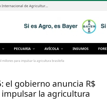
Anapo realizará el Primer Congreso Internacional de Agricultura Sostenible el 7 y 8 de septiembre
A
PECUARIA
AVÍCOLA
INSUMOS
FORE
 millones para impulsar la agricultura brasileña
: el gobierno anuncia R$
 impulsar la agricultura