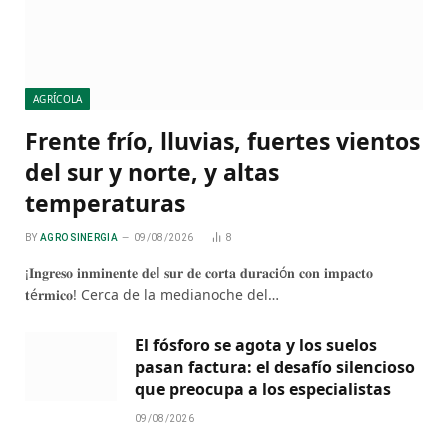
AGRÍCOLA
Frente frío, lluvias, fuertes vientos
del sur y norte, y altas
temperaturas
BY
AGRO SINERGIA
09/08/2026
8
¡𝐈𝐧𝐠𝐫𝐞𝐬𝐨 𝐢𝐧𝐦𝐢𝐧𝐞𝐧𝐭𝐞 𝐝𝐞l 𝐬𝐮𝐫 𝐝𝐞 𝐜𝐨𝐫𝐭𝐚 𝐝𝐮𝐫𝐚𝐜𝐢ó𝐧 𝐜𝐨𝐧 𝐢𝐦𝐩𝐚𝐜𝐭𝐨
𝐭é𝐫𝐦𝐢𝐜𝐨! Cerca de la medianoche del…
El fósforo se agota y los suelos
pasan factura: el desafío silencioso
que preocupa a los especialistas
09/08/2026