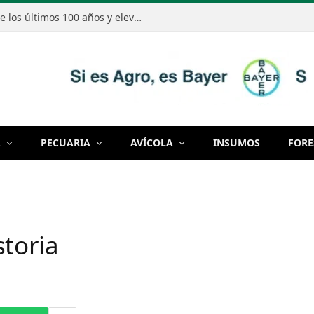
El Niño podría ser el más intenso de los últimos 100 años y elevar el riesgo de excesos de lluvias en Paraguay
A
PECUARIA
AVÍCOLA
INSUMOS
FORE
toria