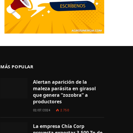
MÁS POPULAR
Alertan aparición de la
maleza parásita en girasol
que genera “zozobra” a
productores
02/07/2024
2.750
La empresa Chía Corp
proyecta exportar 3.500 Tn de