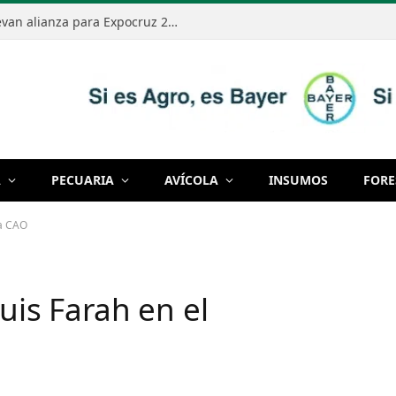
Banco Ganadero y Fexpocruz renuevan alianza para Expocruz 2026
A
PECUARIA
AVÍCOLA
INSUMOS
FORE
la CAO
uis Farah en el