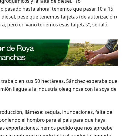
groquímicos y la falta de diésel. “Yo
ño pasado hasta ahora, tenemos que pasar 10 a 15
e diésel, pese que tenemos tarjetas (de autorización)
ra, pero en vano tenemos esas tarjetas”, señaló.
trabajo en sus 50 hectáreas, Sánchez esperaba que
mión llegue a la industria oleaginosa con la soya de
oducción, llámese: sequía, inundaciones, falta de
 poniendo el hombro para el país para que haya
 las exportaciones, hemos pedido que nos apruebe
igo, sin embargo cuando falta el producto, importa