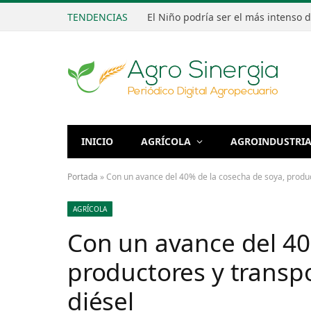
TENDENCIAS
INICIO
AGRÍCOLA
AGROINDUSTRI
Portada
»
Con un avance del 40% de la cosecha de soya, product
AGRÍCOLA
Con un avance del 40
productores y transpo
diésel