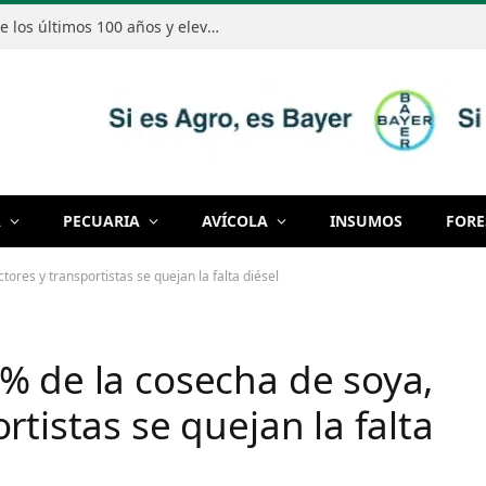
El Niño podría ser el más intenso de los últimos 100 años y elevar el riesgo de excesos de lluvias en Paraguay
A
PECUARIA
AVÍCOLA
INSUMOS
FORE
ores y transportistas se quejan la falta diésel
% de la cosecha de soya,
rtistas se quejan la falta