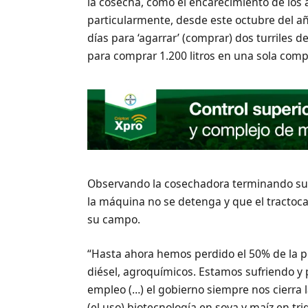
la cosecha, como el encarecimiento de los a
particularmente, desde este octubre del a
días para ‘agarrar’ (comprar) dos turriles d
para comprar 1.200 litros en una sola comp
Observando la cosechadora terminando su 
la máquina no se detenga y que el tractoca
su campo.
“Hasta ahora hemos perdido el 50% de la pr
diésel, agroquímicos. Estamos sufriendo y
empleo (…) el gobierno siempre nos cierra
(el uso) biotecnología en soya y maíz en tr