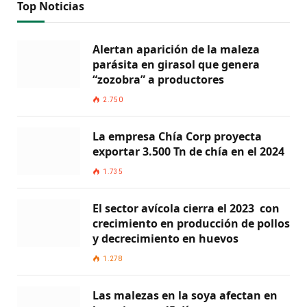
Top Noticias
Alertan aparición de la maleza
parásita en girasol que genera
“zozobra” a productores
2.750
La empresa Chía Corp proyecta
exportar 3.500 Tn de chía en el 2024
1.735
El sector avícola cierra el 2023 con
crecimiento en producción de pollos
y decrecimiento en huevos
1.278
Las malezas en la soya afectan en