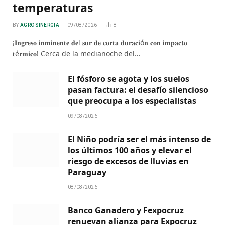
temperaturas
BY
AGRO SINERGIA
09/08/2026
8
¡𝐈𝐧𝐠𝐫𝐞𝐬𝐨 𝐢𝐧𝐦𝐢𝐧𝐞𝐧𝐭𝐞 𝐝𝐞l 𝐬𝐮𝐫 𝐝𝐞 𝐜𝐨𝐫𝐭𝐚 𝐝𝐮𝐫𝐚𝐜𝐢ó𝐧 𝐜𝐨𝐧 𝐢𝐦𝐩𝐚𝐜𝐭𝐨
𝐭é𝐫𝐦𝐢𝐜𝐨! Cerca de la medianoche del…
El fósforo se agota y los suelos
pasan factura: el desafío silencioso
que preocupa a los especialistas
09/08/2026
El Niño podría ser el más intenso de
los últimos 100 años y elevar el
riesgo de excesos de lluvias en
Paraguay
08/08/2026
Banco Ganadero y Fexpocruz
renuevan alianza para Expocruz