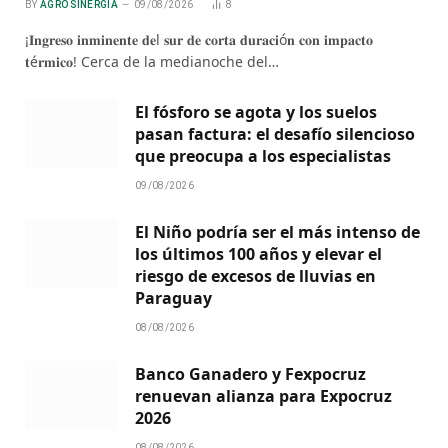
BY
AGRO SINERGIA
09/08/2026
8
¡𝐈𝐧𝐠𝐫𝐞𝐬𝐨 𝐢𝐧𝐦𝐢𝐧𝐞𝐧𝐭𝐞 𝐝𝐞l 𝐬𝐮𝐫 𝐝𝐞 𝐜𝐨𝐫𝐭𝐚 𝐝𝐮𝐫𝐚𝐜𝐢ó𝐧 𝐜𝐨𝐧 𝐢𝐦𝐩𝐚𝐜𝐭𝐨
𝐭é𝐫𝐦𝐢𝐜𝐨! Cerca de la medianoche del…
El fósforo se agota y los suelos
pasan factura: el desafío silencioso
que preocupa a los especialistas
09/08/2026
El Niño podría ser el más intenso de
los últimos 100 años y elevar el
riesgo de excesos de lluvias en
Paraguay
08/08/2026
Banco Ganadero y Fexpocruz
renuevan alianza para Expocruz
2026
08/08/2026