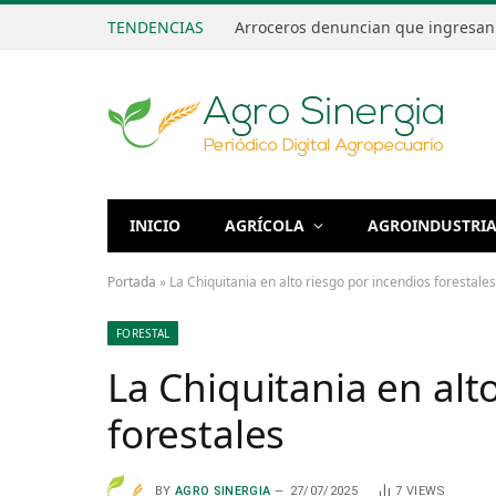
TENDENCIAS
INICIO
AGRÍCOLA
AGROINDUSTRI
Portada
»
La Chiquitania en alto riesgo por incendios forestales
FORESTAL
La Chiquitania en alt
forestales
BY
AGRO SINERGIA
27/07/2025
7
VIEWS