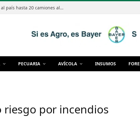
Arroceros denuncian que ingresan al país hasta 20 camiones al día con arroz de contrabando
A
PECUARIA
AVÍCOLA
INSUMOS
FORE
o riesgo por incendios