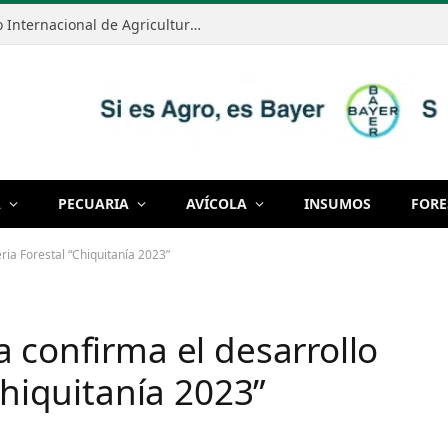
Anapo realizará el Primer Congreso Internacional de Agricultura Sostenible el 7 y 8 de septiembre
A
PECUARIA
AVÍCOLA
INSUMOS
FORE
ria Forestal “Chiquitanía 2023”
 confirma el desarrollo
Chiquitanía 2023”