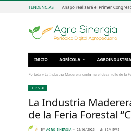
TENDENCIAS
INICIO
AGRÍCOLA
AGROINDUSTRI
Portada
»
La Industria Maderera confirma el desarrollo de la Fe
FORESTAL
La Industria Maderera
de la Feria Forestal “
BY
AGRO SINERGIA
26/06/2023
12
VIEWS